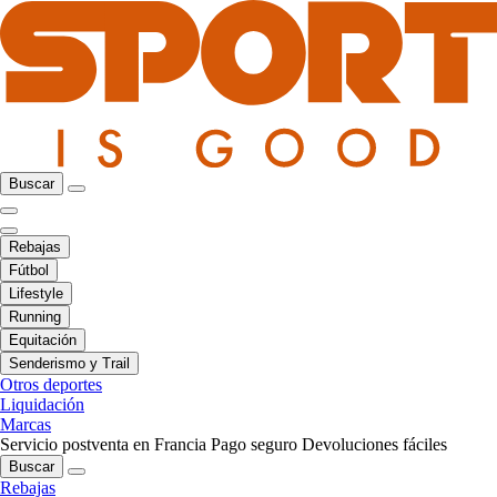
Buscar
Rebajas
Fútbol
Lifestyle
Running
Equitación
Senderismo y Trail
Otros deportes
Liquidación
Marcas
Servicio postventa en Francia
Pago seguro
Devoluciones fáciles
Buscar
Rebajas