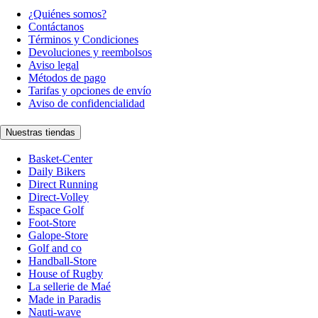
¿Quiénes somos?
Contáctanos
Términos y Condiciones
Devoluciones y reembolsos
Aviso legal
Métodos de pago
Tarifas y opciones de envío
Aviso de confidencialidad
Nuestras tiendas
Basket-Center
Daily Bikers
Direct Running
Direct-Volley
Espace Golf
Foot-Store
Galope-Store
Golf and co
Handball-Store
House of Rugby
La sellerie de Maé
Made in Paradis
Nauti-wave