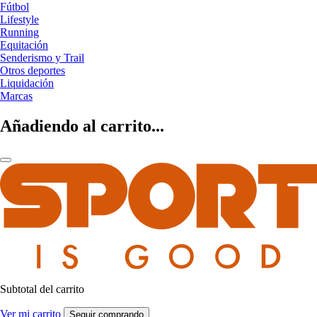
Fútbol
Lifestyle
Running
Equitación
Senderismo y Trail
Otros deportes
Liquidación
Marcas
Añadiendo al carrito...
Subtotal del carrito
Ver mi carrito
Seguir comprando