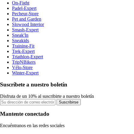
On-Fight
Padel-Expert
Pecheur-Store
Pet and Garden
Slowood Interior
Smash-Expert
Sneak'In
Sneakids
Training-Fit
Trek-Expert
Triathlon-Expert
TripNBikers
Vélo-Store
Winter-Expert
Suscríbete a nuestro boletín
Disfruta de un 10% al suscribirte a nuestro boletín
Suscribirse
Mantente conectado
Encuéntranos en las redes sociales