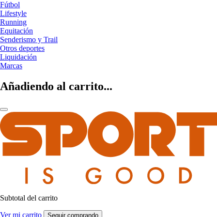
Fútbol
Lifestyle
Running
Equitación
Senderismo y Trail
Otros deportes
Liquidación
Marcas
Añadiendo al carrito...
Subtotal del carrito
Ver mi carrito
Seguir comprando