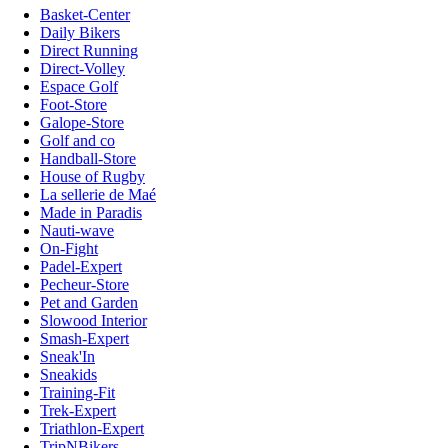
Basket-Center
Daily Bikers
Direct Running
Direct-Volley
Espace Golf
Foot-Store
Galope-Store
Golf and co
Handball-Store
House of Rugby
La sellerie de Maé
Made in Paradis
Nauti-wave
On-Fight
Padel-Expert
Pecheur-Store
Pet and Garden
Slowood Interior
Smash-Expert
Sneak'In
Sneakids
Training-Fit
Trek-Expert
Triathlon-Expert
TripNBikers