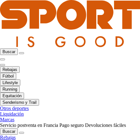
Buscar
Rebajas
Fútbol
Lifestyle
Running
Equitación
Senderismo y Trail
Otros deportes
Liquidación
Marcas
Servicio postventa en Francia
Pago seguro
Devoluciones fáciles
Buscar
Rebajas