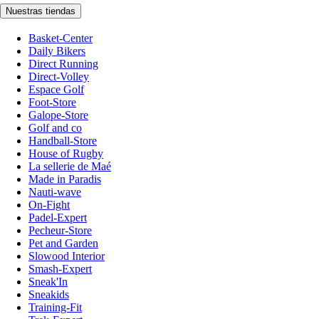
Nuestras tiendas
Basket-Center
Daily Bikers
Direct Running
Direct-Volley
Espace Golf
Foot-Store
Galope-Store
Golf and co
Handball-Store
House of Rugby
La sellerie de Maé
Made in Paradis
Nauti-wave
On-Fight
Padel-Expert
Pecheur-Store
Pet and Garden
Slowood Interior
Smash-Expert
Sneak'In
Sneakids
Training-Fit