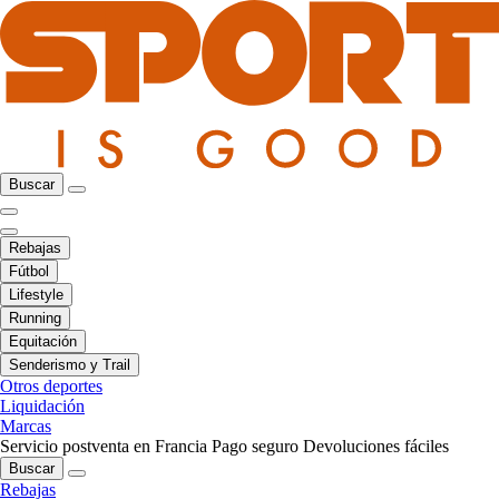
Buscar
Rebajas
Fútbol
Lifestyle
Running
Equitación
Senderismo y Trail
Otros deportes
Liquidación
Marcas
Servicio postventa en Francia
Pago seguro
Devoluciones fáciles
Buscar
Rebajas