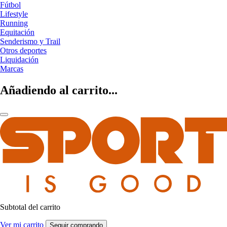
Fútbol
Lifestyle
Running
Equitación
Senderismo y Trail
Otros deportes
Liquidación
Marcas
Añadiendo al carrito...
Subtotal del carrito
Ver mi carrito
Seguir comprando