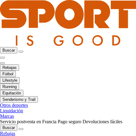
Buscar
Rebajas
Fútbol
Lifestyle
Running
Equitación
Senderismo y Trail
Otros deportes
Liquidación
Marcas
Servicio postventa en Francia
Pago seguro
Devoluciones fáciles
Buscar
Rebajas