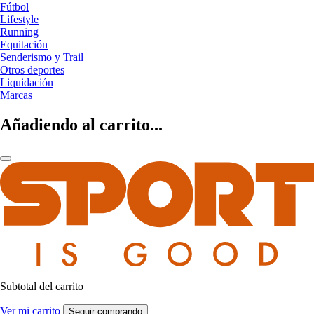
Fútbol
Lifestyle
Running
Equitación
Senderismo y Trail
Otros deportes
Liquidación
Marcas
Añadiendo al carrito...
Subtotal del carrito
Ver mi carrito
Seguir comprando