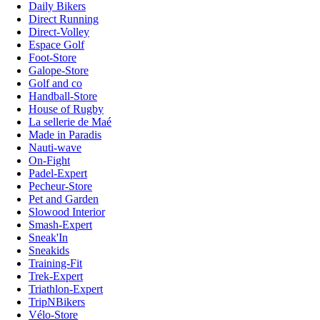
Daily Bikers
Direct Running
Direct-Volley
Espace Golf
Foot-Store
Galope-Store
Golf and co
Handball-Store
House of Rugby
La sellerie de Maé
Made in Paradis
Nauti-wave
On-Fight
Padel-Expert
Pecheur-Store
Pet and Garden
Slowood Interior
Smash-Expert
Sneak'In
Sneakids
Training-Fit
Trek-Expert
Triathlon-Expert
TripNBikers
Vélo-Store