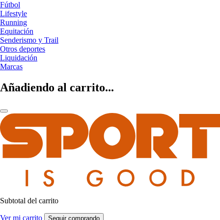
Fútbol
Lifestyle
Running
Equitación
Senderismo y Trail
Otros deportes
Liquidación
Marcas
Añadiendo al carrito...
Subtotal del carrito
Ver mi carrito
Seguir comprando