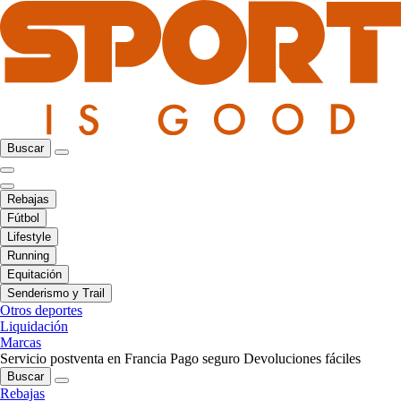
Buscar
Rebajas
Fútbol
Lifestyle
Running
Equitación
Senderismo y Trail
Otros deportes
Liquidación
Marcas
Servicio postventa en Francia
Pago seguro
Devoluciones fáciles
Buscar
Rebajas