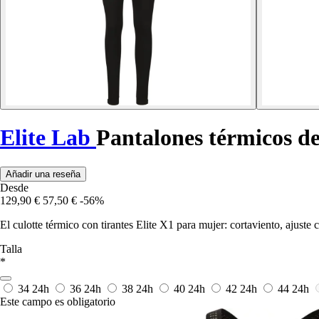
Elite Lab
Pantalones térmicos de
Añadir una reseña
Desde
129,90 €
57,50 €
-56%
El culotte térmico con tirantes Elite X1 para mujer: cortaviento, ajuste
Talla
*
34
24h
36
24h
38
24h
40
24h
42
24h
44
24h
Este campo es obligatorio