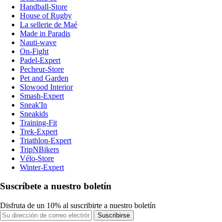
Handball-Store
House of Rugby
La sellerie de Maé
Made in Paradis
Nauti-wave
On-Fight
Padel-Expert
Pecheur-Store
Pet and Garden
Slowood Interior
Smash-Expert
Sneak'In
Sneakids
Training-Fit
Trek-Expert
Triathlon-Expert
TripNBikers
Vélo-Store
Winter-Expert
Suscríbete a nuestro boletín
Disfruta de un 10% al suscribirte a nuestro boletín
Suscribirse