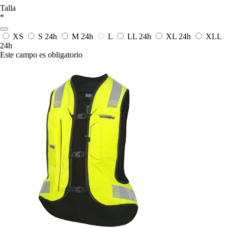
Talla
*
XS
S
24h
M
24h
L
LL
24h
XL
24h
XLL
24h
Este campo es obligatorio