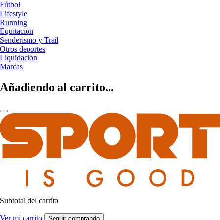
Fútbol
Lifestyle
Running
Equitación
Senderismo y Trail
Otros deportes
Liquidación
Marcas
Añadiendo al carrito...
Subtotal del carrito
Ver mi carrito
Seguir comprando