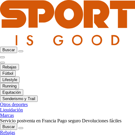
Buscar
Rebajas
Fútbol
Lifestyle
Running
Equitación
Senderismo y Trail
Otros deportes
Liquidación
Marcas
Servicio postventa en Francia
Pago seguro
Devoluciones fáciles
Buscar
Rebajas