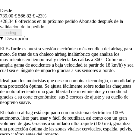
Desde
739,00 €
566,82 €
-23%
+28,34 €
ofrecidos en tu próximo pedido
Abonado después de la
validación de tu pedido
Loading...
Descripción
El E-Turtle es nuestra versión electrónica más vendida del airbag para
moto. Se trata de un chaleco airbag inalámbrico que analiza los
movimientos en tiempo real y detecta las caídas a 360°. Cubre una
amplia gama de accidentes a baja velocidad (a partir de 18 km/h) y sea
cual sea el ángulo de impacto gracias a sus sensores a bordo.
Ideal para los motoristas que desean combinar tecnología, comodidad y
una protección óptima. Se ajusta fácilmente sobre todas las chaquetas
de moto ofreciendo una gran libertad de movimientos y comodidad
gracias a su corte ergonómico, sus 3 correas de ajuste y su cuello de
neopreno suave.
El chaleco airbag está equipado con un sistema electrónico 100%
autónomo, listo para usar y fácil de reutilizar, así como con un gran
volumen de gas. Gracias a su inflado ultra-rapide (100 ms), garantiza
una protección óptima de las zonas vitales: cervicales, espalda, pelvis,
sacro y tórax antes del impacto.