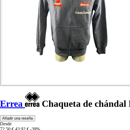
Errea
Chaqueta de chándal 
Añadir una reseña
Desde
72,50 €
43,92 €
-39%