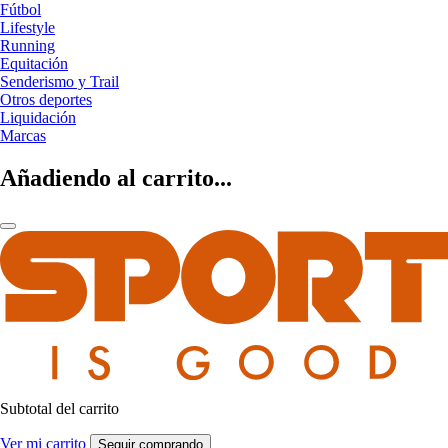
Fútbol
Lifestyle
Running
Equitación
Senderismo y Trail
Otros deportes
Liquidación
Marcas
Añadiendo al carrito...
Subtotal del carrito
Ver mi carrito
Seguir comprando