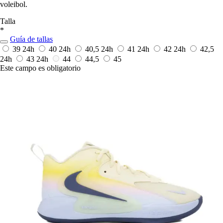
voleibol.
Talla
*
Guía de tallas
39
24h
40
24h
40,5
24h
41
24h
42
24h
42,5
24h
43
24h
44
44,5
45
Este campo es obligatorio