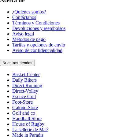
Acerca de
¿Quiénes somos?
Contáctanos
Términos y Condiciones
Devoluciones y reembolsos
Aviso legal
Métodos de pago
Tarifas y opciones de envío
Aviso de confidencialidad
Nuestras tiendas
Basket-Center
Daily Bikers
Direct Running
Direct-Volley
Espace Golf
Foot-Store
Galope-Store
Golf and co
Handball-Store
House of Rugby
La sellerie de Maé
Made in Paradis