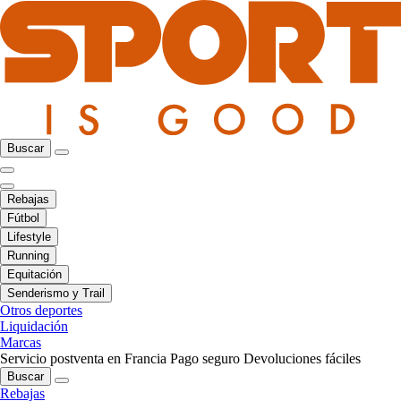
Buscar
Rebajas
Fútbol
Lifestyle
Running
Equitación
Senderismo y Trail
Otros deportes
Liquidación
Marcas
Servicio postventa en Francia
Pago seguro
Devoluciones fáciles
Buscar
Rebajas