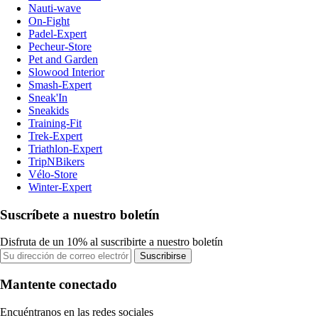
Nauti-wave
On-Fight
Padel-Expert
Pecheur-Store
Pet and Garden
Slowood Interior
Smash-Expert
Sneak'In
Sneakids
Training-Fit
Trek-Expert
Triathlon-Expert
TripNBikers
Vélo-Store
Winter-Expert
Suscríbete a nuestro boletín
Disfruta de un 10% al suscribirte a nuestro boletín
Suscribirse
Mantente conectado
Encuéntranos en las redes sociales