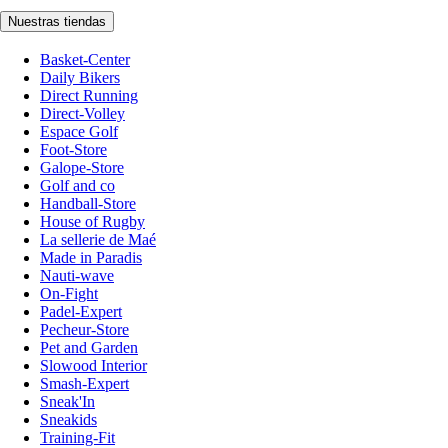
Nuestras tiendas
Basket-Center
Daily Bikers
Direct Running
Direct-Volley
Espace Golf
Foot-Store
Galope-Store
Golf and co
Handball-Store
House of Rugby
La sellerie de Maé
Made in Paradis
Nauti-wave
On-Fight
Padel-Expert
Pecheur-Store
Pet and Garden
Slowood Interior
Smash-Expert
Sneak'In
Sneakids
Training-Fit