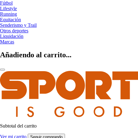
Fútbol
Lifestyle
Running
Equitación
Senderismo y Trail
Otros deportes
Liquidación
Marcas
Añadiendo al carrito...
Subtotal del carrito
Ver mi carrito
Seguir comprando