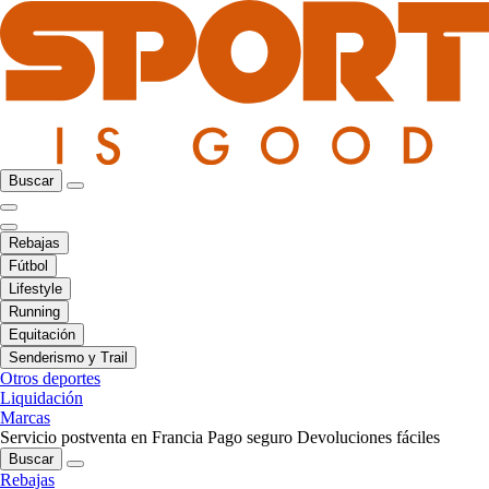
Buscar
Rebajas
Fútbol
Lifestyle
Running
Equitación
Senderismo y Trail
Otros deportes
Liquidación
Marcas
Servicio postventa en Francia
Pago seguro
Devoluciones fáciles
Buscar
Rebajas