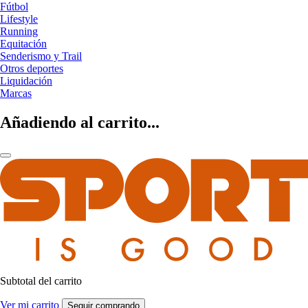
Fútbol
Lifestyle
Running
Equitación
Senderismo y Trail
Otros deportes
Liquidación
Marcas
Añadiendo al carrito...
Subtotal del carrito
Ver mi carrito
Seguir comprando