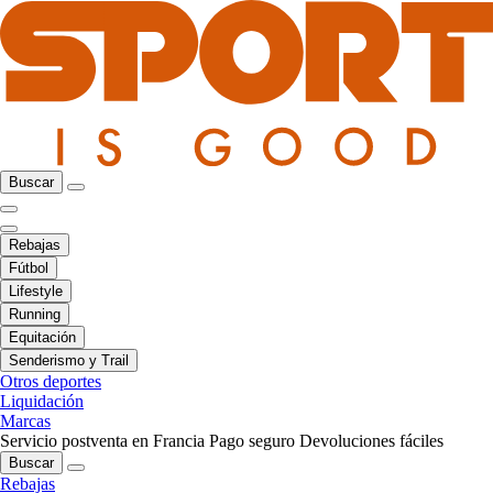
Buscar
Rebajas
Fútbol
Lifestyle
Running
Equitación
Senderismo y Trail
Otros deportes
Liquidación
Marcas
Servicio postventa en Francia
Pago seguro
Devoluciones fáciles
Buscar
Rebajas