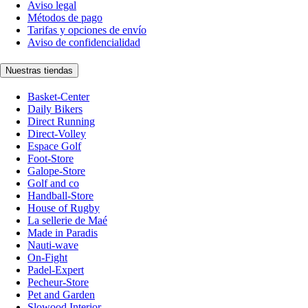
Aviso legal
Métodos de pago
Tarifas y opciones de envío
Aviso de confidencialidad
Nuestras tiendas
Basket-Center
Daily Bikers
Direct Running
Direct-Volley
Espace Golf
Foot-Store
Galope-Store
Golf and co
Handball-Store
House of Rugby
La sellerie de Maé
Made in Paradis
Nauti-wave
On-Fight
Padel-Expert
Pecheur-Store
Pet and Garden
Slowood Interior