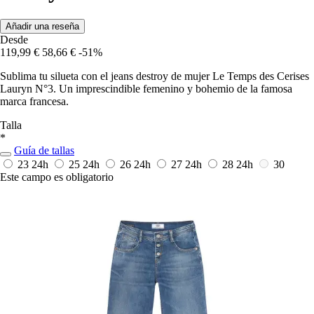
Añadir una reseña
Desde
119,99 €
58,66 €
-51%
Sublima tu silueta con el jeans destroy de mujer Le Temps des Cerises
Lauryn N°3. Un imprescindible femenino y bohemio de la famosa
marca francesa.
Talla
*
Guía de tallas
23
24h
25
24h
26
24h
27
24h
28
24h
30
Este campo es obligatorio