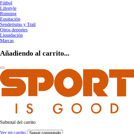
Fútbol
Lifestyle
Running
Equitación
Senderismo y Trail
Otros deportes
Liquidación
Marcas
Añadiendo al carrito...
Subtotal del carrito
Ver mi carrito
Seguir comprando