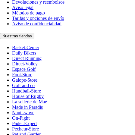
Devoluciones y reembolsos
Aviso legal
Métodos de pago
Tarifas y opciones de envío
Aviso de confidencialidad
Nuestras tiendas
Basket-Center
Daily Bikers
Direct Running
Direct-Volley
Espace Golf
Foot-Store
Galope-Store
Golf and co
Handball-Store
House of Rugby
La sellerie de Maé
Made in Paradis
Nauti-wave
On-Fight
Padel-Expert
Pecheur-Store
Pet and Garden