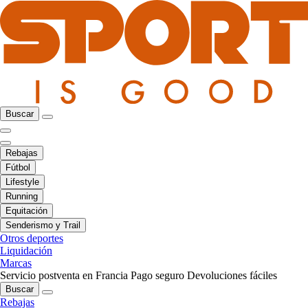
Buscar
Rebajas
Fútbol
Lifestyle
Running
Equitación
Senderismo y Trail
Otros deportes
Liquidación
Marcas
Servicio postventa en Francia
Pago seguro
Devoluciones fáciles
Buscar
Rebajas