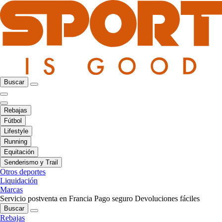
Buscar
Rebajas
Fútbol
Lifestyle
Running
Equitación
Senderismo y Trail
Otros deportes
Liquidación
Marcas
Servicio postventa en Francia
Pago seguro
Devoluciones fáciles
Buscar
Rebajas