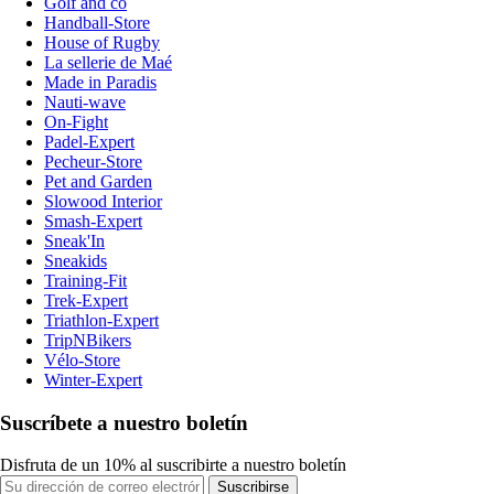
Golf and co
Handball-Store
House of Rugby
La sellerie de Maé
Made in Paradis
Nauti-wave
On-Fight
Padel-Expert
Pecheur-Store
Pet and Garden
Slowood Interior
Smash-Expert
Sneak'In
Sneakids
Training-Fit
Trek-Expert
Triathlon-Expert
TripNBikers
Vélo-Store
Winter-Expert
Suscríbete a nuestro boletín
Disfruta de un 10% al suscribirte a nuestro boletín
Suscribirse