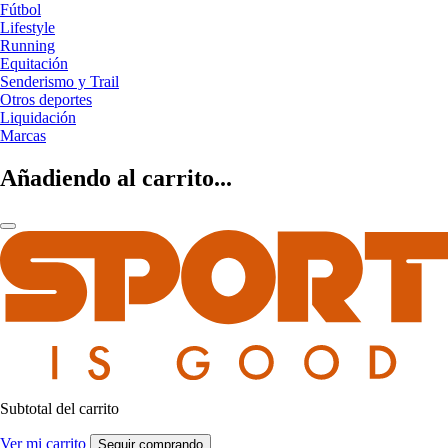
Fútbol
Lifestyle
Running
Equitación
Senderismo y Trail
Otros deportes
Liquidación
Marcas
Añadiendo al carrito...
Subtotal del carrito
Ver mi carrito
Seguir comprando