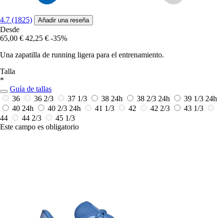
4.7 (1825)
Añadir una reseña
Desde
65,00 €
42,25 €
-35%
Una zapatilla de running ligera para el entrenamiento.
Talla
*
Guía de tallas
36
36 2/3
37 1/3
38
24h
38 2/3
24h
39 1/3
24h
40
24h
40 2/3
24h
41 1/3
42
42 2/3
43 1/3
44
44 2/3
45 1/3
Este campo es obligatorio