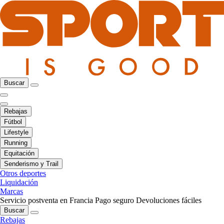
Buscar
Rebajas
Fútbol
Lifestyle
Running
Equitación
Senderismo y Trail
Otros deportes
Liquidación
Marcas
Servicio postventa en Francia
Pago seguro
Devoluciones fáciles
Buscar
Rebajas