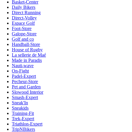
Basket-Center
Daily Bikers
Direct Running
Direct-Volley
Espace Golf
Foot-Store
Galope-Store
Golf and co
Handball-Store
House of Rugby
La sellerie de Maé
Made in Paradis
Nauti-wave
On-Fight
Padel-Expert
Pecheur-Store
Pet and Garden
Slowood Interior
Smash-Expert
Sneak'In
Sneakids
Training-Fit
Trek-Expert
Triathlon-Expert
TripNBikers