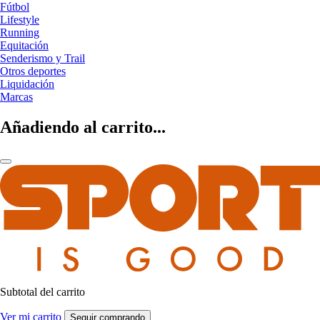
Fútbol
Lifestyle
Running
Equitación
Senderismo y Trail
Otros deportes
Liquidación
Marcas
Añadiendo al carrito...
Subtotal del carrito
Ver mi carrito
Seguir comprando