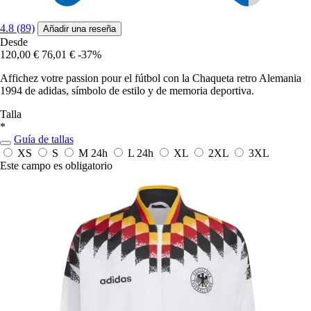
4.8 (89)
Añadir una reseña
Desde
120,00 €
76,01 €
-37%
Affichez votre passion pour el fútbol con la Chaqueta retro Alemania
1994 de adidas, símbolo de estilo y de memoria deportiva.
Talla
*
Guía de tallas
XS
S
M
24h
L
24h
XL
2XL
3XL
Este campo es obligatorio