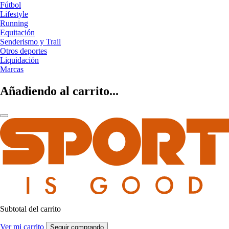
Fútbol
Lifestyle
Running
Equitación
Senderismo y Trail
Otros deportes
Liquidación
Marcas
Añadiendo al carrito...
Subtotal del carrito
Ver mi carrito
Seguir comprando