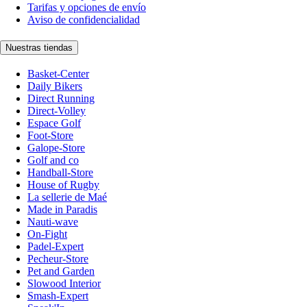
Tarifas y opciones de envío
Aviso de confidencialidad
Nuestras tiendas
Basket-Center
Daily Bikers
Direct Running
Direct-Volley
Espace Golf
Foot-Store
Galope-Store
Golf and co
Handball-Store
House of Rugby
La sellerie de Maé
Made in Paradis
Nauti-wave
On-Fight
Padel-Expert
Pecheur-Store
Pet and Garden
Slowood Interior
Smash-Expert