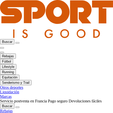
Buscar
Rebajas
Fútbol
Lifestyle
Running
Equitación
Senderismo y Trail
Otros deportes
Liquidación
Marcas
Servicio postventa en Francia
Pago seguro
Devoluciones fáciles
Buscar
Rebajas