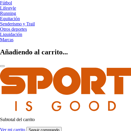
Fútbol
Lifestyle
Running
Equitación
Senderismo y Trail
Otros deportes
Liquidación
Marcas
Añadiendo al carrito...
Subtotal del carrito
Ver mi carrito
Seguir comprando