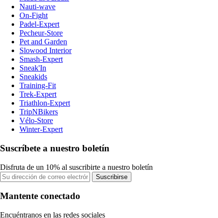
Nauti-wave
On-Fight
Padel-Expert
Pecheur-Store
Pet and Garden
Slowood Interior
Smash-Expert
Sneak'In
Sneakids
Training-Fit
Trek-Expert
Triathlon-Expert
TripNBikers
Vélo-Store
Winter-Expert
Suscríbete a nuestro boletín
Disfruta de un 10% al suscribirte a nuestro boletín
Suscribirse
Mantente conectado
Encuéntranos en las redes sociales