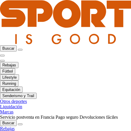
Buscar
Rebajas
Fútbol
Lifestyle
Running
Equitación
Senderismo y Trail
Otros deportes
Liquidación
Marcas
Servicio postventa en Francia
Pago seguro
Devoluciones fáciles
Buscar
Rebajas