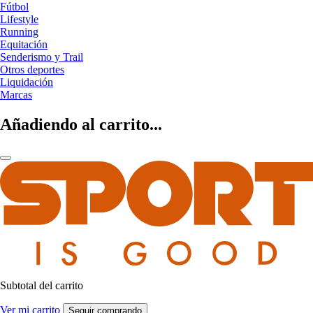
Fútbol
Lifestyle
Running
Equitación
Senderismo y Trail
Otros deportes
Liquidación
Marcas
Añadiendo al carrito...
Subtotal del carrito
Ver mi carrito
Seguir comprando