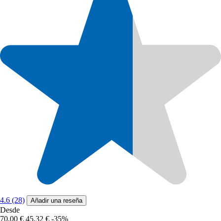
4.6 (28)
Añadir una reseña
Desde
70,00 €
45,32 €
-35%