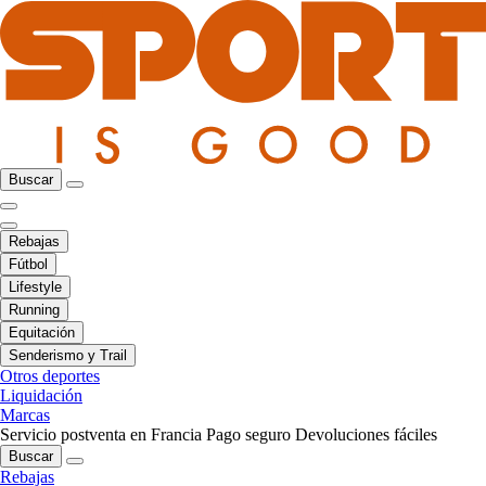
Buscar
Rebajas
Fútbol
Lifestyle
Running
Equitación
Senderismo y Trail
Otros deportes
Liquidación
Marcas
Servicio postventa en Francia
Pago seguro
Devoluciones fáciles
Buscar
Rebajas