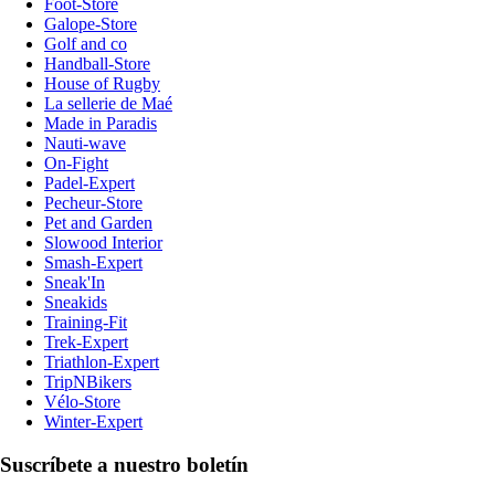
Foot-Store
Galope-Store
Golf and co
Handball-Store
House of Rugby
La sellerie de Maé
Made in Paradis
Nauti-wave
On-Fight
Padel-Expert
Pecheur-Store
Pet and Garden
Slowood Interior
Smash-Expert
Sneak'In
Sneakids
Training-Fit
Trek-Expert
Triathlon-Expert
TripNBikers
Vélo-Store
Winter-Expert
Suscríbete a nuestro boletín