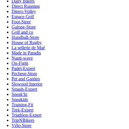
Daily Bikers
Direct Running
Direct-Volley
Espace Golf
Foot-Store
Galope-Store
Golf and co
Handball-Store
House of Rugby
La sellerie de Maé
Made in Paradis
Nauti-wave
On-Fight
Padel-Expert
Pecheur-Store
Pet and Garden
Slowood Interior
Smash-Expert
Sneak'In
Sneakids
Training-Fit
Trek-Expert
Triathlon-Expert
TripNBikers
Vélo-Store