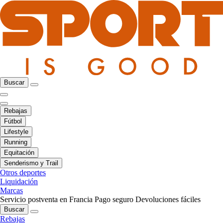
Buscar
Rebajas
Fútbol
Lifestyle
Running
Equitación
Senderismo y Trail
Otros deportes
Liquidación
Marcas
Servicio postventa en Francia
Pago seguro
Devoluciones fáciles
Buscar
Rebajas