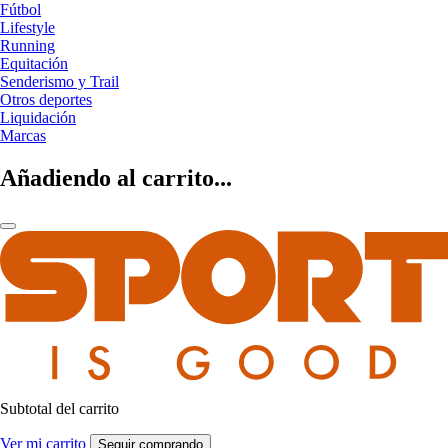
Fútbol
Lifestyle
Running
Equitación
Senderismo y Trail
Otros deportes
Liquidación
Marcas
Añadiendo al carrito...
Subtotal del carrito
Ver mi carrito
Seguir comprando