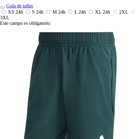
*
Guía de tallas
XS
24h
S
24h
M
24h
L
24h
XL
24h
2XL
3XL
Este campo es obligatorio