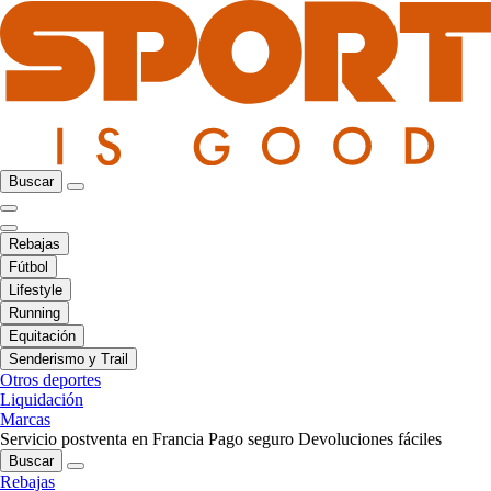
Buscar
Rebajas
Fútbol
Lifestyle
Running
Equitación
Senderismo y Trail
Otros deportes
Liquidación
Marcas
Servicio postventa en Francia
Pago seguro
Devoluciones fáciles
Buscar
Rebajas