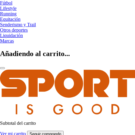
Fútbol
Lifestyle
Running
Equitación
Senderismo y Trail
Otros deportes
Liquidación
Marcas
Añadiendo al carrito...
Subtotal del carrito
Ver mi carrito
Seguir comprando