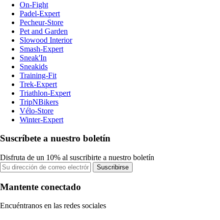
On-Fight
Padel-Expert
Pecheur-Store
Pet and Garden
Slowood Interior
Smash-Expert
Sneak'In
Sneakids
Training-Fit
Trek-Expert
Triathlon-Expert
TripNBikers
Vélo-Store
Winter-Expert
Suscríbete a nuestro boletín
Disfruta de un 10% al suscribirte a nuestro boletín
Suscribirse
Mantente conectado
Encuéntranos en las redes sociales