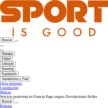
Buscar
Rebajas
Fútbol
Lifestyle
Running
Equitación
Senderismo y Trail
Otros deportes
Liquidación
Marcas
Servicio postventa en Francia
Pago seguro
Devoluciones fáciles
Buscar
Rebajas