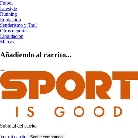
Fútbol
Lifestyle
Running
Equitación
Senderismo y Trail
Otros deportes
Liquidación
Marcas
Añadiendo al carrito...
Subtotal del carrito
Ver mi carrito
Seguir comprando