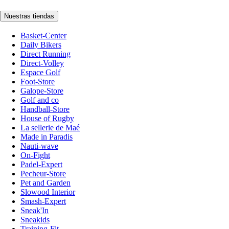
Nuestras tiendas
Basket-Center
Daily Bikers
Direct Running
Direct-Volley
Espace Golf
Foot-Store
Galope-Store
Golf and co
Handball-Store
House of Rugby
La sellerie de Maé
Made in Paradis
Nauti-wave
On-Fight
Padel-Expert
Pecheur-Store
Pet and Garden
Slowood Interior
Smash-Expert
Sneak'In
Sneakids
Training-Fit