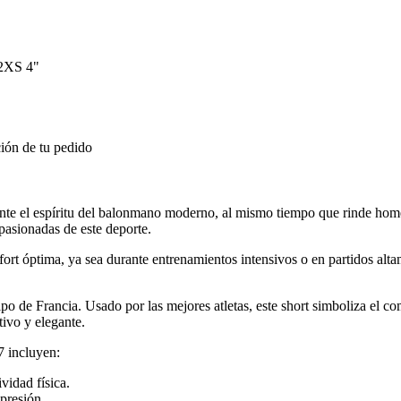
2XS 4"
ión de tu pedido
nte el espíritu del balonmano moderno, al mismo tiempo que rinde hom
apasionadas de este deporte.
fort óptima, ya sea durante entrenamientos intensivos o en partidos alt
ipo de Francia. Usado por las mejores atletas, este short simboliza el c
ivo y elegante.
7 incluyen:
vidad física.
 presión.