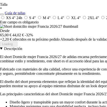
Talla
*
Guía de tallas
XS 4"
24h
S 4"
M 4"
L 4"
XL 4"
2XL 4"
Este campo es obligatorio
Desde
65,00 €
44,02 €
-32%
+2,20 €
ofrecidos en tu próximo pedido
Abonado después de la validac
Loading...
Descripción
El short Domicile mujer Francia 2026/27 de adidas encarna perfectame
combinar estilo y rendimiento, este short es el accesorio ideal para las 
Fabricado con materiales de alta calidad, ofrece una experiencia de con
y seguro, permitiéndote concentrarte plenamente en tu rendimiento.
El diseño del short presenta elementos que reflejan la identidad del equ
pueden mostrar su apoyo al equipo mientras disfrutan de un look deport
Las principales características del short Domicile mujer Francia 2026/2
Diseño ligero y transpirable para un mayor confort durante la acti
Materiales resistentes para una durabilidad perfecta, incluso bajo