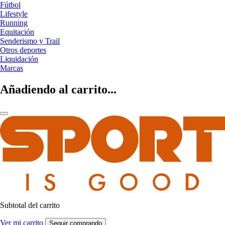
Fútbol
Lifestyle
Running
Equitación
Senderismo y Trail
Otros deportes
Liquidación
Marcas
Añadiendo al carrito...
Subtotal del carrito
Ver mi carrito
Seguir comprando