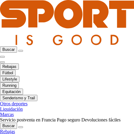
Buscar
Rebajas
Fútbol
Lifestyle
Running
Equitación
Senderismo y Trail
Otros deportes
Liquidación
Marcas
Servicio postventa en Francia
Pago seguro
Devoluciones fáciles
Buscar
Rebajas