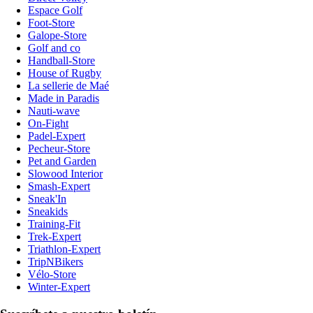
Espace Golf
Foot-Store
Galope-Store
Golf and co
Handball-Store
House of Rugby
La sellerie de Maé
Made in Paradis
Nauti-wave
On-Fight
Padel-Expert
Pecheur-Store
Pet and Garden
Slowood Interior
Smash-Expert
Sneak'In
Sneakids
Training-Fit
Trek-Expert
Triathlon-Expert
TripNBikers
Vélo-Store
Winter-Expert