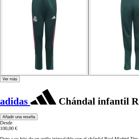
Ver más
adidas
Chándal infantil R
Añadir una reseña
Desde
100,00 €
Dote a su hijo de un estilo inigualable con el chándal Real Madrid Ti