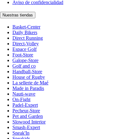
Aviso de confidencialidad
Nuestras tiendas
Basket-Center
Daily Bikers
Direct Running
Direct-Volley
Espace Golf
Foot-Store
Galope-Store
Golf and co
Handball-Store
House of Rugby
La sellerie de Maé
Made in Paradis
Nauti-wave
On-Fight
Padel-Expert
Pecheur-Store
Pet and Garden
Slowood Interior
Smash-Expert
Sneak'In
Sneakids