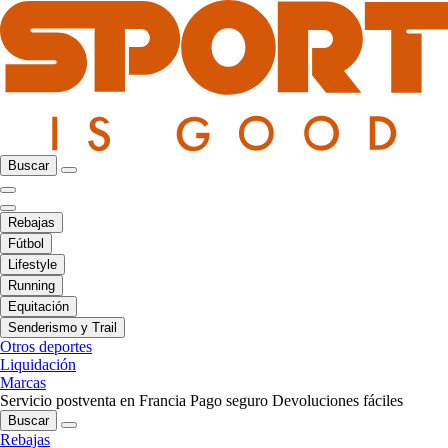
Buscar
Rebajas
Fútbol
Lifestyle
Running
Equitación
Senderismo y Trail
Otros deportes
Liquidación
Marcas
Servicio postventa en Francia
Pago seguro
Devoluciones fáciles
Buscar
Rebajas