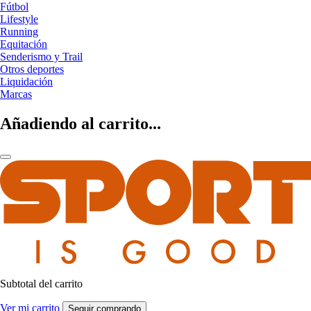
Fútbol
Lifestyle
Running
Equitación
Senderismo y Trail
Otros deportes
Liquidación
Marcas
Añadiendo al carrito...
Subtotal del carrito
Ver mi carrito
Seguir comprando