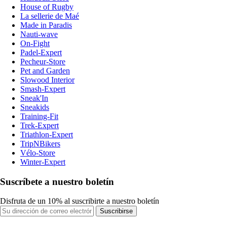
House of Rugby
La sellerie de Maé
Made in Paradis
Nauti-wave
On-Fight
Padel-Expert
Pecheur-Store
Pet and Garden
Slowood Interior
Smash-Expert
Sneak'In
Sneakids
Training-Fit
Trek-Expert
Triathlon-Expert
TripNBikers
Vélo-Store
Winter-Expert
Suscríbete a nuestro boletín
Disfruta de un 10% al suscribirte a nuestro boletín
Suscribirse