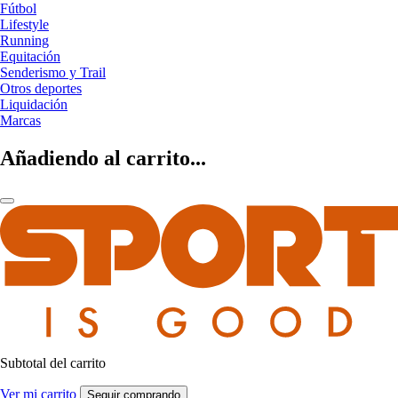
Fútbol
Lifestyle
Running
Equitación
Senderismo y Trail
Otros deportes
Liquidación
Marcas
Añadiendo al carrito...
Subtotal del carrito
Ver mi carrito
Seguir comprando