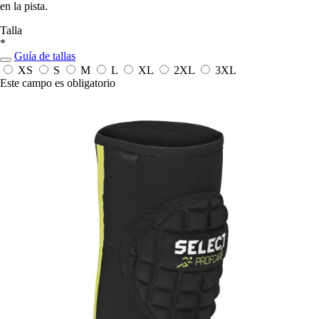
en la pista.
Talla
*
Guía de tallas
XS
S
M
L
XL
2XL
3XL
Este campo es obligatorio