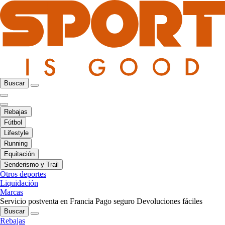
Buscar
Rebajas
Fútbol
Lifestyle
Running
Equitación
Senderismo y Trail
Otros deportes
Liquidación
Marcas
Servicio postventa en Francia
Pago seguro
Devoluciones fáciles
Buscar
Rebajas