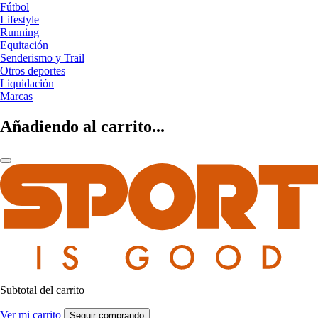
Fútbol
Lifestyle
Running
Equitación
Senderismo y Trail
Otros deportes
Liquidación
Marcas
Añadiendo al carrito...
Subtotal del carrito
Ver mi carrito
Seguir comprando