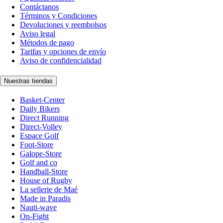
Contáctanos
Términos y Condiciones
Devoluciones y reembolsos
Aviso legal
Métodos de pago
Tarifas y opciones de envío
Aviso de confidencialidad
Nuestras tiendas
Basket-Center
Daily Bikers
Direct Running
Direct-Volley
Espace Golf
Foot-Store
Galope-Store
Golf and co
Handball-Store
House of Rugby
La sellerie de Maé
Made in Paradis
Nauti-wave
On-Fight