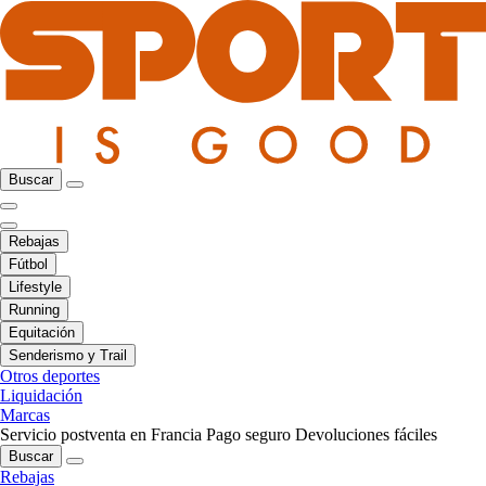
Buscar
Rebajas
Fútbol
Lifestyle
Running
Equitación
Senderismo y Trail
Otros deportes
Liquidación
Marcas
Servicio postventa en Francia
Pago seguro
Devoluciones fáciles
Buscar
Rebajas