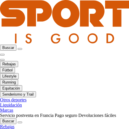
Buscar
Rebajas
Fútbol
Lifestyle
Running
Equitación
Senderismo y Trail
Otros deportes
Liquidación
Marcas
Servicio postventa en Francia
Pago seguro
Devoluciones fáciles
Buscar
Rebajas