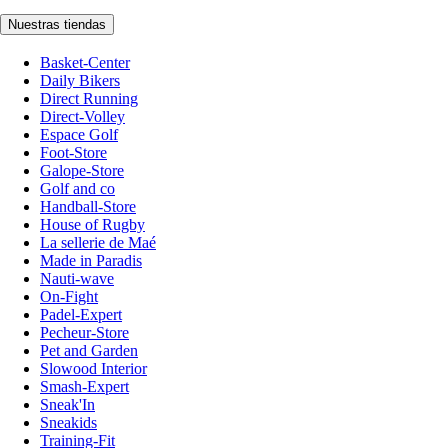
Nuestras tiendas
Basket-Center
Daily Bikers
Direct Running
Direct-Volley
Espace Golf
Foot-Store
Galope-Store
Golf and co
Handball-Store
House of Rugby
La sellerie de Maé
Made in Paradis
Nauti-wave
On-Fight
Padel-Expert
Pecheur-Store
Pet and Garden
Slowood Interior
Smash-Expert
Sneak'In
Sneakids
Training-Fit