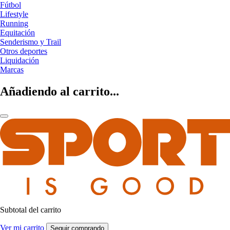
Fútbol
Lifestyle
Running
Equitación
Senderismo y Trail
Otros deportes
Liquidación
Marcas
Añadiendo al carrito...
Subtotal del carrito
Ver mi carrito
Seguir comprando