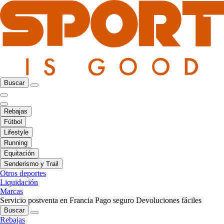
Buscar
Rebajas
Fútbol
Lifestyle
Running
Equitación
Senderismo y Trail
Otros deportes
Liquidación
Marcas
Servicio postventa en Francia
Pago seguro
Devoluciones fáciles
Buscar
Rebajas