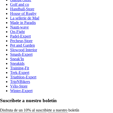
Golf and co
Handball-Store
House of Rugby
La sellerie de Maé
Made in Paradis
Nauti-wave
On-Fight
Padel-Expert
Pecheur-Store
Pet and Garden
Slowood Interior
Smash-Expert
Sneak'In
Sneakids
Training-Fit
Trek-Expert
Triathlon-Expert
TripNBikers
Vélo-Store
Winter-Expert
Suscríbete a nuestro boletín
Disfruta de un 10% al suscribirte a nuestro boletín