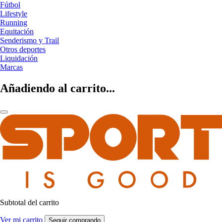
Fútbol
Lifestyle
Running
Equitación
Senderismo y Trail
Otros deportes
Liquidación
Marcas
Añadiendo al carrito...
Subtotal del carrito
Ver mi carrito
Seguir comprando