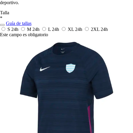
deportivo.
Talla
*
Guía de tallas
S
24h
M
24h
L
24h
XL
24h
2XL
24h
Este campo es obligatorio