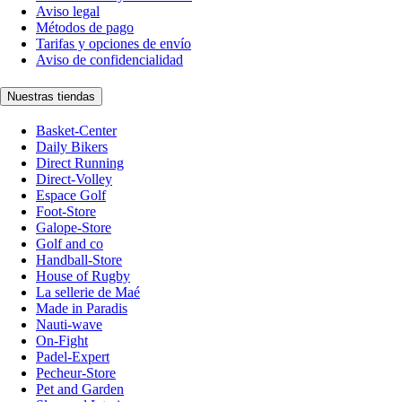
Aviso legal
Métodos de pago
Tarifas y opciones de envío
Aviso de confidencialidad
Nuestras tiendas
Basket-Center
Daily Bikers
Direct Running
Direct-Volley
Espace Golf
Foot-Store
Galope-Store
Golf and co
Handball-Store
House of Rugby
La sellerie de Maé
Made in Paradis
Nauti-wave
On-Fight
Padel-Expert
Pecheur-Store
Pet and Garden