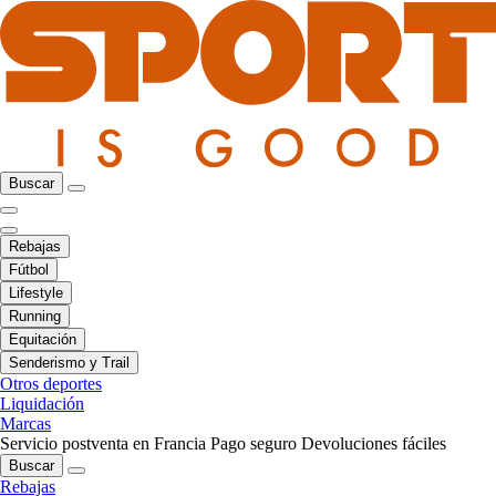
Buscar
Rebajas
Fútbol
Lifestyle
Running
Equitación
Senderismo y Trail
Otros deportes
Liquidación
Marcas
Servicio postventa en Francia
Pago seguro
Devoluciones fáciles
Buscar
Rebajas