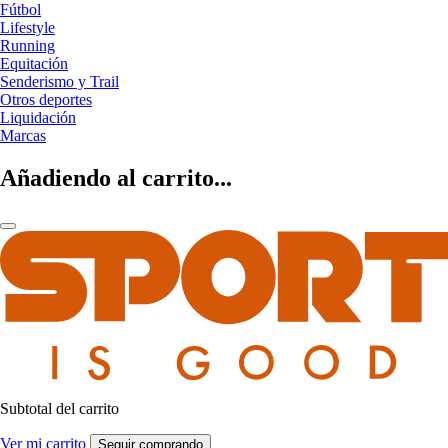
Fútbol
Lifestyle
Running
Equitación
Senderismo y Trail
Otros deportes
Liquidación
Marcas
Añadiendo al carrito...
Subtotal del carrito
Ver mi carrito
Seguir comprando