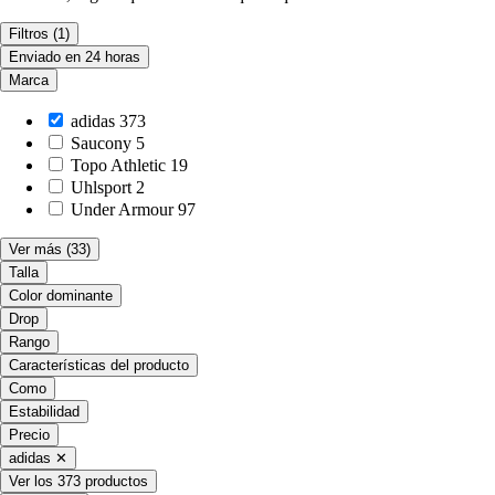
Filtros
(1)
Enviado en 24 horas
Marca
adidas
373
Saucony
5
Topo Athletic
19
Uhlsport
2
Under Armour
97
Ver más
(33)
Talla
Color dominante
Drop
Rango
Características del producto
Como
Estabilidad
Precio
adidas
✕
Ver los 373 productos