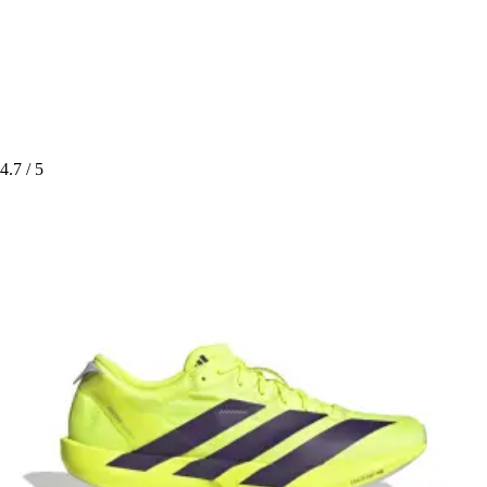
4.7
/ 5