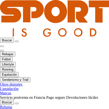
Buscar
Rebajas
Fútbol
Lifestyle
Running
Equitación
Senderismo y Trail
Otros deportes
Liquidación
Marcas
Servicio postventa en Francia
Pago seguro
Devoluciones fáciles
Buscar
Rebajas