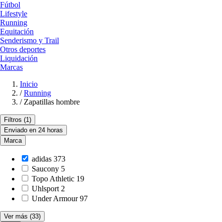
Fútbol
Lifestyle
Running
Equitación
Senderismo y Trail
Otros deportes
Liquidación
Marcas
Inicio
/
Running
/
Zapatillas hombre
Filtros
(1)
Enviado en 24 horas
Marca
adidas
373
Saucony
5
Topo Athletic
19
Uhlsport
2
Under Armour
97
Ver más
(33)