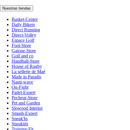
Nuestras tiendas
Basket-Center
Daily Bikers
Direct Running
Direct-Volley
Espace Golf
Foot-Store
Galope-Store
Golf and co
Handball-Store
House of Rugby
La sellerie de Maé
Made in Paradis
Nauti-wave
On-Fight
Padel-Expert
Pecheur-Store
Pet and Garden
Slowood Interior
Smash-Expert
Sneak'In
Sneakids
Training-Fit