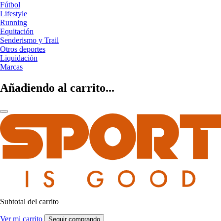
Fútbol
Lifestyle
Running
Equitación
Senderismo y Trail
Otros deportes
Liquidación
Marcas
Añadiendo al carrito...
Subtotal del carrito
Ver mi carrito
Seguir comprando