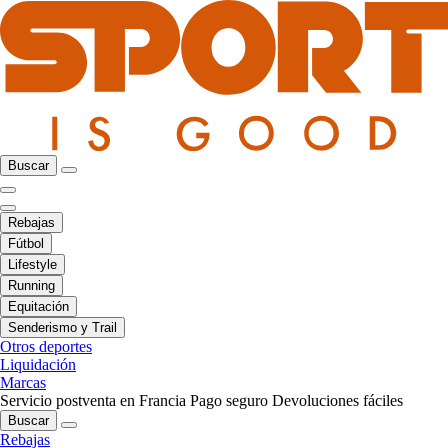
Buscar
Rebajas
Fútbol
Lifestyle
Running
Equitación
Senderismo y Trail
Otros deportes
Liquidación
Marcas
Servicio postventa en Francia
Pago seguro
Devoluciones fáciles
Buscar
Rebajas