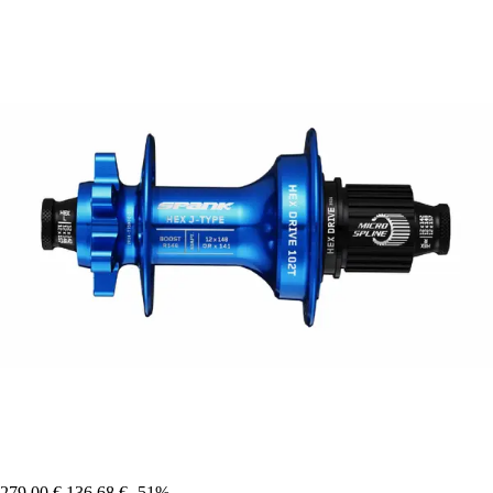
279,00 €
136,68 €
-51%