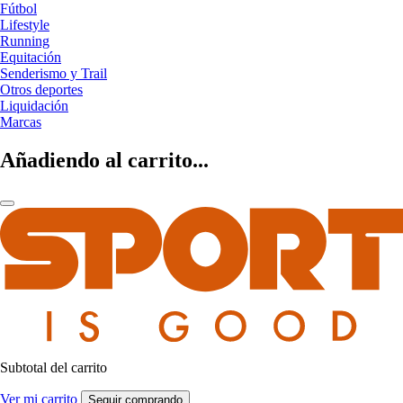
Fútbol
Lifestyle
Running
Equitación
Senderismo y Trail
Otros deportes
Liquidación
Marcas
Añadiendo al carrito...
Subtotal del carrito
Ver mi carrito
Seguir comprando