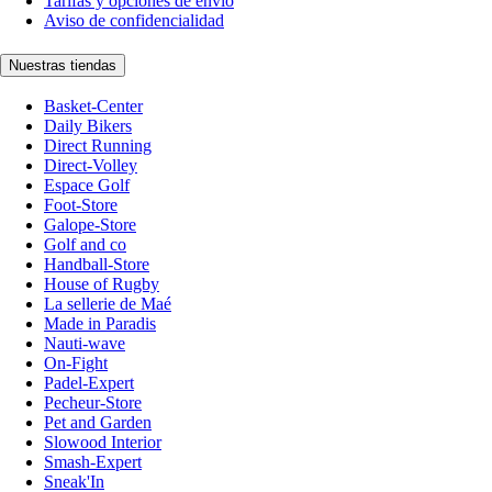
Tarifas y opciones de envío
Aviso de confidencialidad
Nuestras tiendas
Basket-Center
Daily Bikers
Direct Running
Direct-Volley
Espace Golf
Foot-Store
Galope-Store
Golf and co
Handball-Store
House of Rugby
La sellerie de Maé
Made in Paradis
Nauti-wave
On-Fight
Padel-Expert
Pecheur-Store
Pet and Garden
Slowood Interior
Smash-Expert
Sneak'In