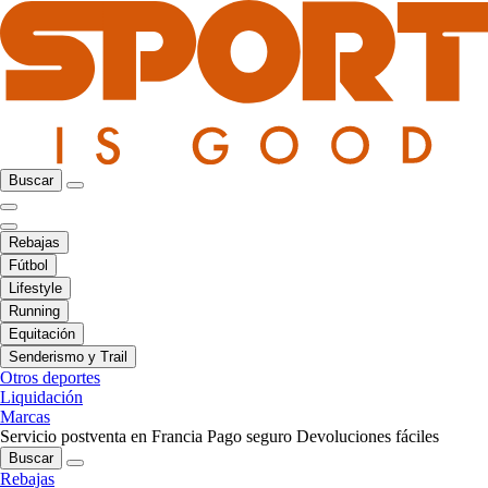
Buscar
Rebajas
Fútbol
Lifestyle
Running
Equitación
Senderismo y Trail
Otros deportes
Liquidación
Marcas
Servicio postventa en Francia
Pago seguro
Devoluciones fáciles
Buscar
Rebajas