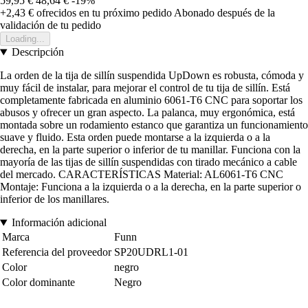
59,95 €
48,64 €
-19%
+2,43 €
ofrecidos en tu próximo pedido
Abonado después de la
validación de tu pedido
Loading...
Descripción
La orden de la tija de sillín suspendida UpDown es robusta, cómoda y
muy fácil de instalar, para mejorar el control de tu tija de sillín. Está
completamente fabricada en aluminio 6061-T6 CNC para soportar los
abusos y ofrecer un gran aspecto. La palanca, muy ergonómica, está
montada sobre un rodamiento estanco que garantiza un funcionamiento
suave y fluido. Esta orden puede montarse a la izquierda o a la
derecha, en la parte superior o inferior de tu manillar. Funciona con la
mayoría de las tijas de sillín suspendidas con tirado mecánico a cable
del mercado. CARACTERÍSTICAS Material: AL6061-T6 CNC
Montaje: Funciona a la izquierda o a la derecha, en la parte superior o
inferior de los manillares.
Información adicional
Marca
Funn
Referencia del proveedor
SP20UDRL1-01
Color
negro
Color dominante
Negro