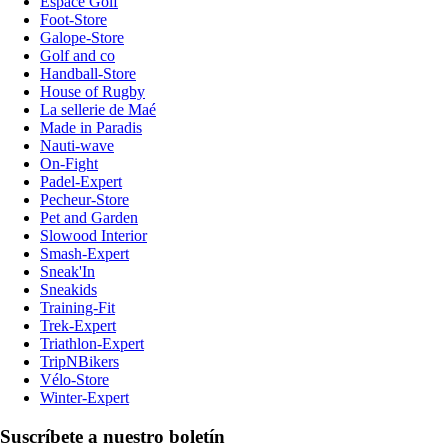
Espace Golf
Foot-Store
Galope-Store
Golf and co
Handball-Store
House of Rugby
La sellerie de Maé
Made in Paradis
Nauti-wave
On-Fight
Padel-Expert
Pecheur-Store
Pet and Garden
Slowood Interior
Smash-Expert
Sneak'In
Sneakids
Training-Fit
Trek-Expert
Triathlon-Expert
TripNBikers
Vélo-Store
Winter-Expert
Suscríbete a nuestro boletín