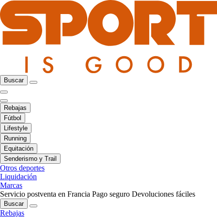
Buscar
Rebajas
Fútbol
Lifestyle
Running
Equitación
Senderismo y Trail
Otros deportes
Liquidación
Marcas
Servicio postventa en Francia
Pago seguro
Devoluciones fáciles
Buscar
Rebajas