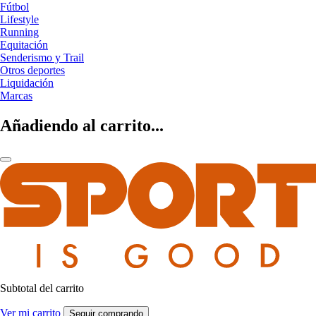
Fútbol
Lifestyle
Running
Equitación
Senderismo y Trail
Otros deportes
Liquidación
Marcas
Añadiendo al carrito...
Subtotal del carrito
Ver mi carrito
Seguir comprando