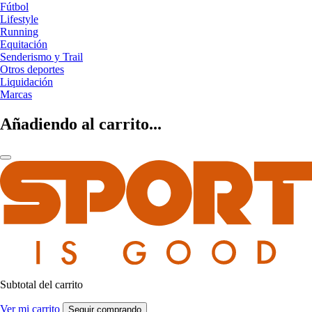
Fútbol
Lifestyle
Running
Equitación
Senderismo y Trail
Otros deportes
Liquidación
Marcas
Añadiendo al carrito...
Subtotal del carrito
Ver mi carrito
Seguir comprando