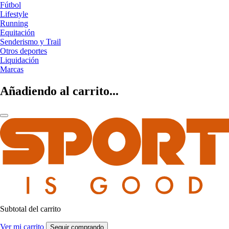
Fútbol
Lifestyle
Running
Equitación
Senderismo y Trail
Otros deportes
Liquidación
Marcas
Añadiendo al carrito...
Subtotal del carrito
Ver mi carrito
Seguir comprando