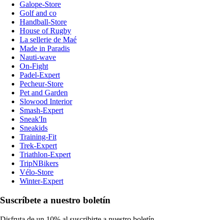
Galope-Store
Golf and co
Handball-Store
House of Rugby
La sellerie de Maé
Made in Paradis
Nauti-wave
On-Fight
Padel-Expert
Pecheur-Store
Pet and Garden
Slowood Interior
Smash-Expert
Sneak'In
Sneakids
Training-Fit
Trek-Expert
Triathlon-Expert
TripNBikers
Vélo-Store
Winter-Expert
Suscríbete a nuestro boletín
Disfruta de un 10% al suscribirte a nuestro boletín