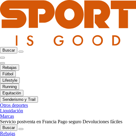
Buscar
Rebajas
Fútbol
Lifestyle
Running
Equitación
Senderismo y Trail
Otros deportes
Liquidación
Marcas
Servicio postventa en Francia
Pago seguro
Devoluciones fáciles
Buscar
Rebajas