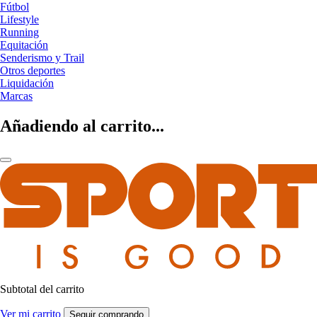
Fútbol
Lifestyle
Running
Equitación
Senderismo y Trail
Otros deportes
Liquidación
Marcas
Añadiendo al carrito...
Subtotal del carrito
Ver mi carrito
Seguir comprando