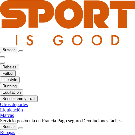
Buscar
Rebajas
Fútbol
Lifestyle
Running
Equitación
Senderismo y Trail
Otros deportes
Liquidación
Marcas
Servicio postventa en Francia
Pago seguro
Devoluciones fáciles
Buscar
Rebajas