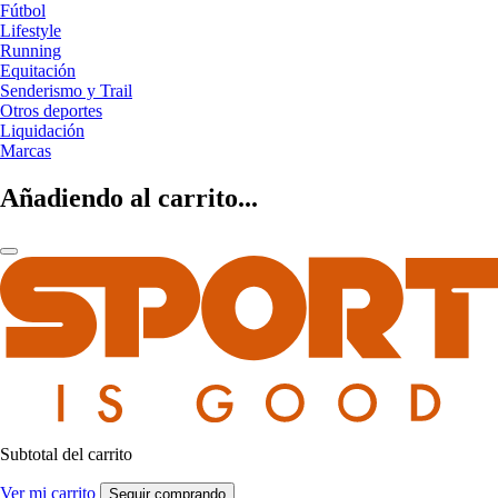
Fútbol
Lifestyle
Running
Equitación
Senderismo y Trail
Otros deportes
Liquidación
Marcas
Añadiendo al carrito...
Subtotal del carrito
Ver mi carrito
Seguir comprando