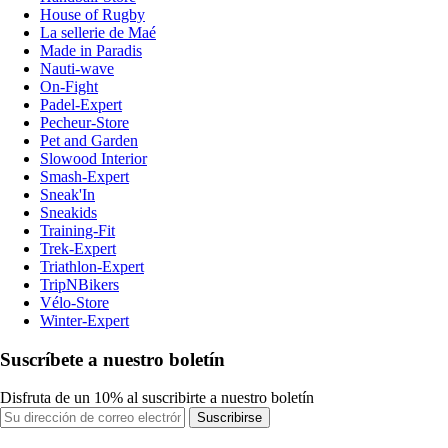
House of Rugby
La sellerie de Maé
Made in Paradis
Nauti-wave
On-Fight
Padel-Expert
Pecheur-Store
Pet and Garden
Slowood Interior
Smash-Expert
Sneak'In
Sneakids
Training-Fit
Trek-Expert
Triathlon-Expert
TripNBikers
Vélo-Store
Winter-Expert
Suscríbete a nuestro boletín
Disfruta de un 10% al suscribirte a nuestro boletín
Suscribirse