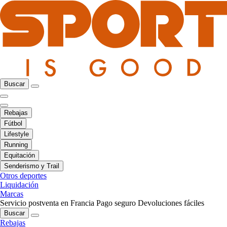
Buscar
Rebajas
Fútbol
Lifestyle
Running
Equitación
Senderismo y Trail
Otros deportes
Liquidación
Marcas
Servicio postventa en Francia
Pago seguro
Devoluciones fáciles
Buscar
Rebajas