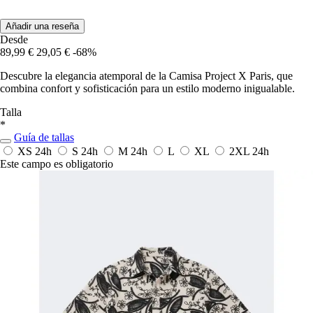
Añadir una reseña
Desde
89,99 €
29,05 €
-68%
Descubre la elegancia atemporal de la Camisa Project X Paris, que
combina confort y sofisticación para un estilo moderno inigualable.
Talla
*
Guía de tallas
XS
24h
S
24h
M
24h
L
XL
2XL
24h
Este campo es obligatorio