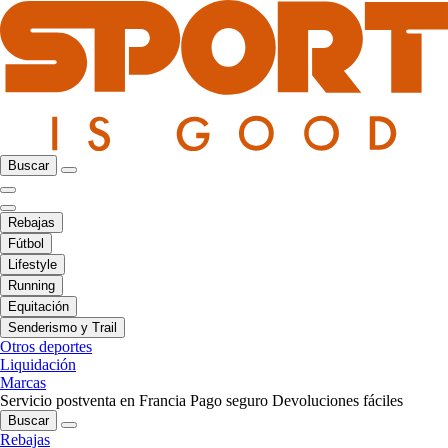
Buscar
Rebajas
Fútbol
Lifestyle
Running
Equitación
Senderismo y Trail
Otros deportes
Liquidación
Marcas
Servicio postventa en Francia
Pago seguro
Devoluciones fáciles
Buscar
Rebajas