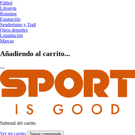
Fútbol
Lifestyle
Running
Equitación
Senderismo y Trail
Otros deportes
Liquidación
Marcas
Añadiendo al carrito...
Subtotal del carrito
Ver mi carrito
Seguir comprando