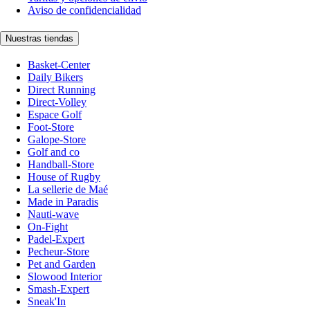
Aviso de confidencialidad
Nuestras tiendas
Basket-Center
Daily Bikers
Direct Running
Direct-Volley
Espace Golf
Foot-Store
Galope-Store
Golf and co
Handball-Store
House of Rugby
La sellerie de Maé
Made in Paradis
Nauti-wave
On-Fight
Padel-Expert
Pecheur-Store
Pet and Garden
Slowood Interior
Smash-Expert
Sneak'In