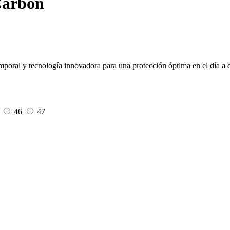
Carbon
poral y tecnología innovadora para una protección óptima en el día a d
5
46
47