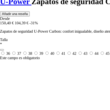
U-Power
Zapatos de seguridad 
Añadir una reseña
Desde
150,40 €
104,39 €
-31%
Zapatos de seguridad U-Power Carbon: confort inigualable, diseño atem
Talla
*
36
37
38
39
40
41
42
43
44
4
Este campo es obligatorio