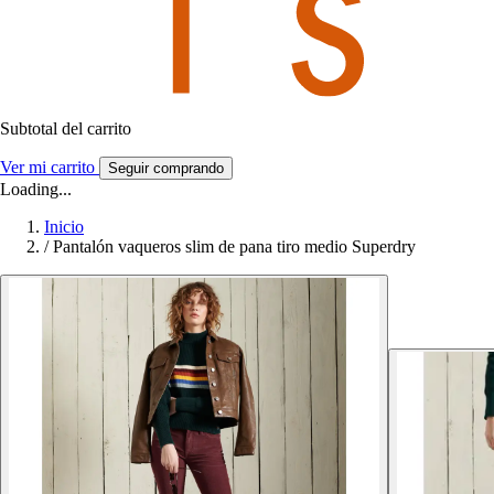
Subtotal del carrito
Ver mi carrito
Seguir comprando
Loading...
Inicio
/
Pantalón vaqueros slim de pana tiro medio Superdry