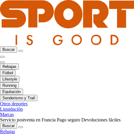
Buscar
Rebajas
Fútbol
Lifestyle
Running
Equitación
Senderismo y Trail
Otros deportes
Liquidación
Marcas
Servicio postventa en Francia
Pago seguro
Devoluciones fáciles
Buscar
Rebajas