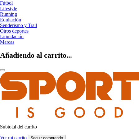
Fútbol
Lifestyle
Running
Equitación
Senderismo y Trail
Otros deportes
Liquidación
Marcas
Añadiendo al carrito...
Subtotal del carrito
Ver mi carrito
Seguir comprando