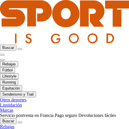
Buscar
Rebajas
Fútbol
Lifestyle
Running
Equitación
Senderismo y Trail
Otros deportes
Liquidación
Marcas
Servicio postventa en Francia
Pago seguro
Devoluciones fáciles
Buscar
Rebajas