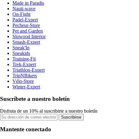
Made in Paradis
Nauti-wave
On-Fight
Padel-Expert
Pecheur-Store
Pet and Garden
Slowood Interior
Smash-Expert
Sneak'In
Sneakids
Training-Fit
Trek-Expert
Triathlon-Expert
TripNBikers
Vélo-Store
Winter-Expert
Suscríbete a nuestro boletín
Disfruta de un 10% al suscribirte a nuestro boletín
Suscribirse
Mantente conectado