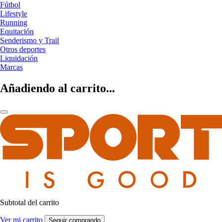
Fútbol
Lifestyle
Running
Equitación
Senderismo y Trail
Otros deportes
Liquidación
Marcas
Añadiendo al carrito...
Subtotal del carrito
Ver mi carrito
Seguir comprando