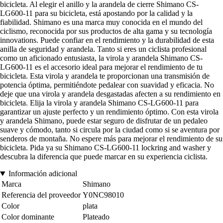
bicicleta. Al elegir el anillo y la arandela de cierre Shimano CS-
LG600-11 para su bicicleta, está apostando por la calidad y la
fiabilidad. Shimano es una marca muy conocida en el mundo del
ciclismo, reconocida por sus productos de alta gama y su tecnología
innovations. Puede confiar en el rendimiento y la durabilidad de esta
anilla de seguridad y arandela. Tanto si eres un ciclista profesional
como un aficionado entusiasta, la virola y arandela Shimano CS-
LG600-11 es el accesorio ideal para mejorar el rendimiento de tu
bicicleta. Esta virola y arandela te proporcionan una transmisión de
potencia óptima, permitiéndote pedalear con suavidad y eficacia. No
deje que una virola y arandela desgastadas afecten a su rendimiento en
bicicleta. Elija la virola y arandela Shimano CS-LG600-11 para
garantizar un ajuste perfecto y un rendimiento óptimo. Con esta virola
y arandela Shimano, puede estar seguro de disfrutar de un pedaleo
suave y cómodo, tanto si circula por la ciudad como si se aventura por
senderos de montaña. No espere más para mejorar el rendimiento de su
bicicleta. Pida ya su Shimano CS-LG600-11 lockring and washer y
descubra la diferencia que puede marcar en su experiencia ciclista.
Información adicional
Marca
Shimano
Referencia del proveedor
Y0NC98010
Color
plata
Color dominante
Plateado