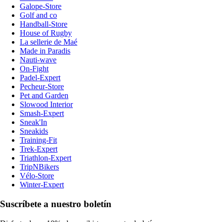
Galope-Store
Golf and co
Handball-Store
House of Rugby
La sellerie de Maé
Made in Paradis
Nauti-wave
On-Fight
Padel-Expert
Pecheur-Store
Pet and Garden
Slowood Interior
Smash-Expert
Sneak'In
Sneakids
Training-Fit
Trek-Expert
Triathlon-Expert
TripNBikers
Vélo-Store
Winter-Expert
Suscríbete a nuestro boletín