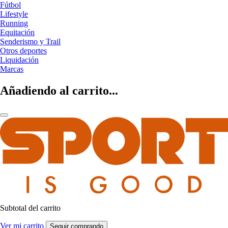
Fútbol
Lifestyle
Running
Equitación
Senderismo y Trail
Otros deportes
Liquidación
Marcas
Añadiendo al carrito...
Subtotal del carrito
Ver mi carrito
Seguir comprando