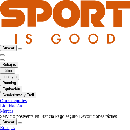
Buscar
Rebajas
Fútbol
Lifestyle
Running
Equitación
Senderismo y Trail
Otros deportes
Liquidación
Marcas
Servicio postventa en Francia
Pago seguro
Devoluciones fáciles
Buscar
Rebajas