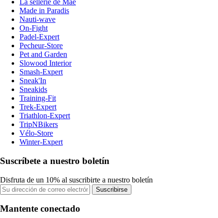
La sellerie de Maé
Made in Paradis
Nauti-wave
On-Fight
Padel-Expert
Pecheur-Store
Pet and Garden
Slowood Interior
Smash-Expert
Sneak'In
Sneakids
Training-Fit
Trek-Expert
Triathlon-Expert
TripNBikers
Vélo-Store
Winter-Expert
Suscríbete a nuestro boletín
Disfruta de un 10% al suscribirte a nuestro boletín
Suscribirse
Mantente conectado