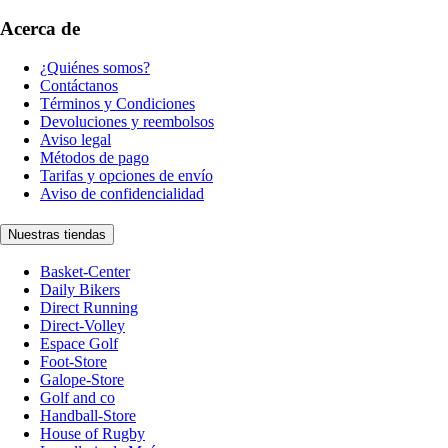
Acerca de
¿Quiénes somos?
Contáctanos
Términos y Condiciones
Devoluciones y reembolsos
Aviso legal
Métodos de pago
Tarifas y opciones de envío
Aviso de confidencialidad
Nuestras tiendas
Basket-Center
Daily Bikers
Direct Running
Direct-Volley
Espace Golf
Foot-Store
Galope-Store
Golf and co
Handball-Store
House of Rugby