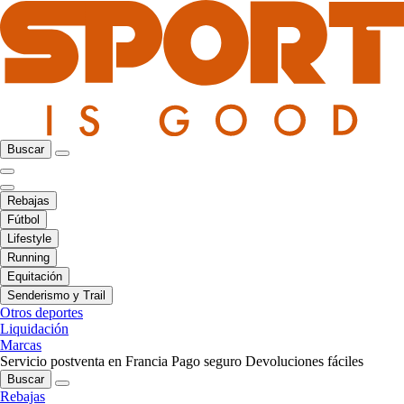
Buscar
Rebajas
Fútbol
Lifestyle
Running
Equitación
Senderismo y Trail
Otros deportes
Liquidación
Marcas
Servicio postventa en Francia
Pago seguro
Devoluciones fáciles
Buscar
Rebajas