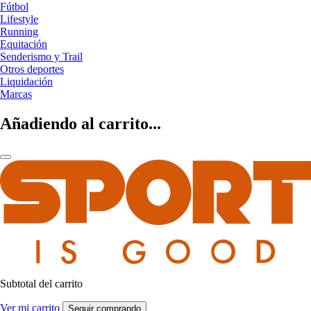
Fútbol
Lifestyle
Running
Equitación
Senderismo y Trail
Otros deportes
Liquidación
Marcas
Añadiendo al carrito...
Subtotal del carrito
Ver mi carrito
Seguir comprando