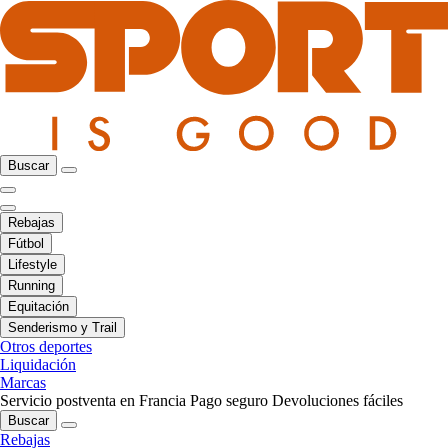
Buscar
Rebajas
Fútbol
Lifestyle
Running
Equitación
Senderismo y Trail
Otros deportes
Liquidación
Marcas
Servicio postventa en Francia
Pago seguro
Devoluciones fáciles
Buscar
Rebajas