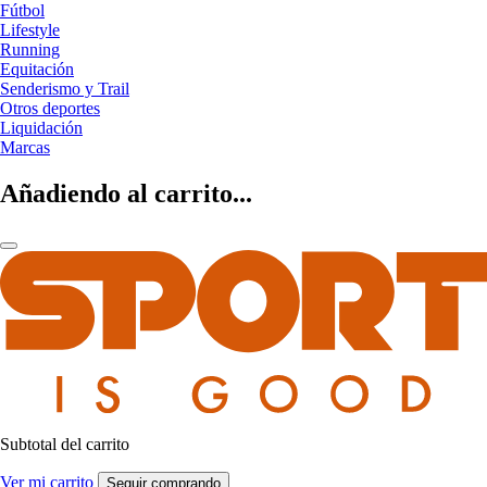
Fútbol
Lifestyle
Running
Equitación
Senderismo y Trail
Otros deportes
Liquidación
Marcas
Añadiendo al carrito...
Subtotal del carrito
Ver mi carrito
Seguir comprando