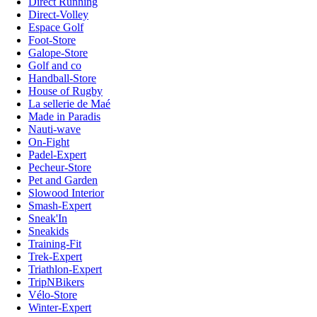
Direct Running
Direct-Volley
Espace Golf
Foot-Store
Galope-Store
Golf and co
Handball-Store
House of Rugby
La sellerie de Maé
Made in Paradis
Nauti-wave
On-Fight
Padel-Expert
Pecheur-Store
Pet and Garden
Slowood Interior
Smash-Expert
Sneak'In
Sneakids
Training-Fit
Trek-Expert
Triathlon-Expert
TripNBikers
Vélo-Store
Winter-Expert