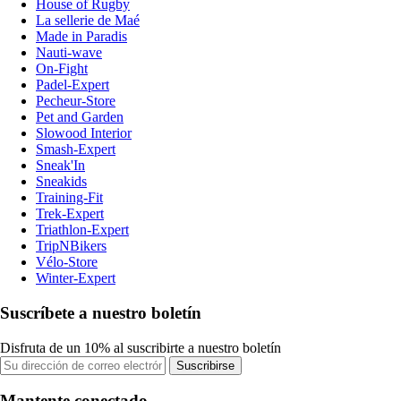
House of Rugby
La sellerie de Maé
Made in Paradis
Nauti-wave
On-Fight
Padel-Expert
Pecheur-Store
Pet and Garden
Slowood Interior
Smash-Expert
Sneak'In
Sneakids
Training-Fit
Trek-Expert
Triathlon-Expert
TripNBikers
Vélo-Store
Winter-Expert
Suscríbete a nuestro boletín
Disfruta de un 10% al suscribirte a nuestro boletín
Suscribirse
Mantente conectado