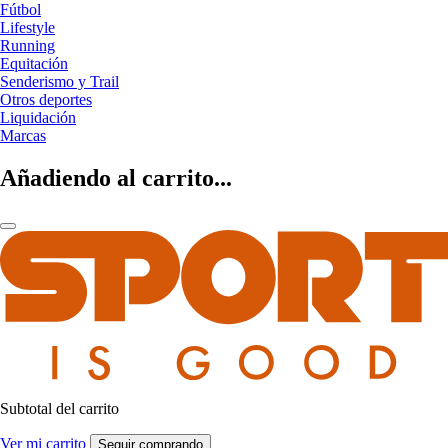
Fútbol
Lifestyle
Running
Equitación
Senderismo y Trail
Otros deportes
Liquidación
Marcas
Añadiendo al carrito...
Subtotal del carrito
Ver mi carrito
Seguir comprando