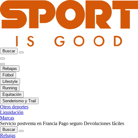
Buscar
Rebajas
Fútbol
Lifestyle
Running
Equitación
Senderismo y Trail
Otros deportes
Liquidación
Marcas
Servicio postventa en Francia
Pago seguro
Devoluciones fáciles
Buscar
Rebajas