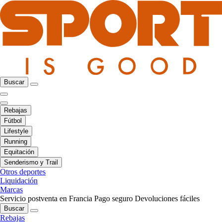
Buscar
Rebajas
Fútbol
Lifestyle
Running
Equitación
Senderismo y Trail
Otros deportes
Liquidación
Marcas
Servicio postventa en Francia
Pago seguro
Devoluciones fáciles
Buscar
Rebajas