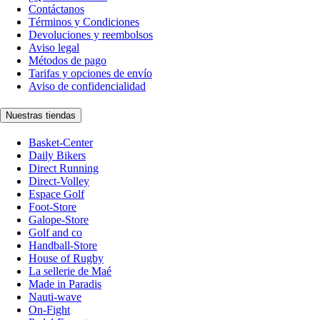
Contáctanos
Términos y Condiciones
Devoluciones y reembolsos
Aviso legal
Métodos de pago
Tarifas y opciones de envío
Aviso de confidencialidad
Nuestras tiendas
Basket-Center
Daily Bikers
Direct Running
Direct-Volley
Espace Golf
Foot-Store
Galope-Store
Golf and co
Handball-Store
House of Rugby
La sellerie de Maé
Made in Paradis
Nauti-wave
On-Fight