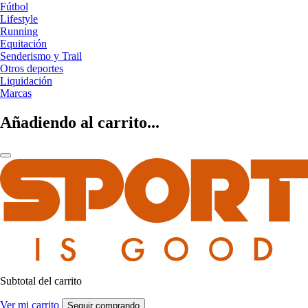
Fútbol
Lifestyle
Running
Equitación
Senderismo y Trail
Otros deportes
Liquidación
Marcas
Añadiendo al carrito...
Subtotal del carrito
Ver mi carrito
Seguir comprando