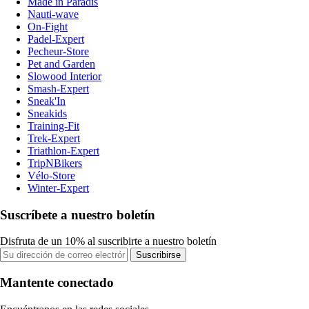
Made in Paradis
Nauti-wave
On-Fight
Padel-Expert
Pecheur-Store
Pet and Garden
Slowood Interior
Smash-Expert
Sneak'In
Sneakids
Training-Fit
Trek-Expert
Triathlon-Expert
TripNBikers
Vélo-Store
Winter-Expert
Suscríbete a nuestro boletín
Disfruta de un 10% al suscribirte a nuestro boletín
Suscribirse
Mantente conectado