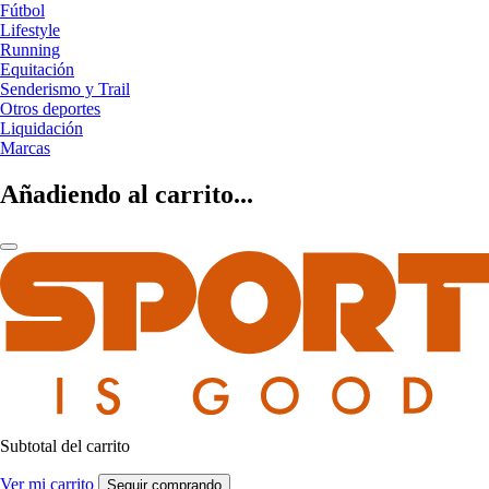
Fútbol
Lifestyle
Running
Equitación
Senderismo y Trail
Otros deportes
Liquidación
Marcas
Añadiendo al carrito...
Subtotal del carrito
Ver mi carrito
Seguir comprando