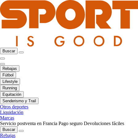
Buscar
Rebajas
Fútbol
Lifestyle
Running
Equitación
Senderismo y Trail
Otros deportes
Liquidación
Marcas
Servicio postventa en Francia
Pago seguro
Devoluciones fáciles
Buscar
Rebajas