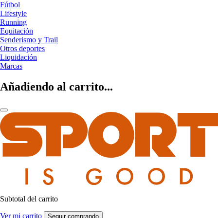
Fútbol
Lifestyle
Running
Equitación
Senderismo y Trail
Otros deportes
Liquidación
Marcas
Añadiendo al carrito...
Subtotal del carrito
Ver mi carrito
Seguir comprando