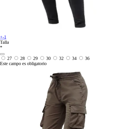
+-1
Talla
*
27
28
29
30
32
34
36
Este campo es obligatorio