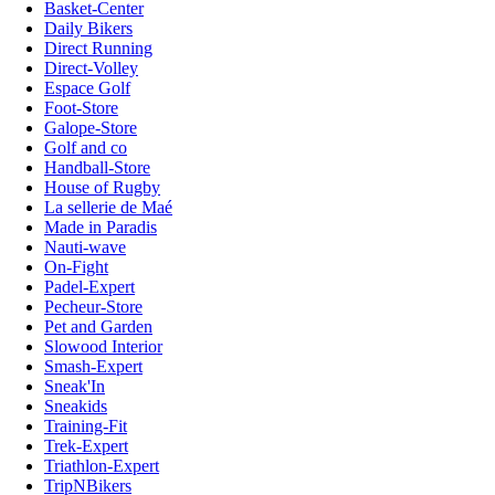
Basket-Center
Daily Bikers
Direct Running
Direct-Volley
Espace Golf
Foot-Store
Galope-Store
Golf and co
Handball-Store
House of Rugby
La sellerie de Maé
Made in Paradis
Nauti-wave
On-Fight
Padel-Expert
Pecheur-Store
Pet and Garden
Slowood Interior
Smash-Expert
Sneak'In
Sneakids
Training-Fit
Trek-Expert
Triathlon-Expert
TripNBikers