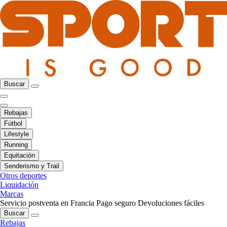
Buscar
Rebajas
Fútbol
Lifestyle
Running
Equitación
Senderismo y Trail
Otros deportes
Liquidación
Marcas
Servicio postventa en Francia
Pago seguro
Devoluciones fáciles
Buscar
Rebajas