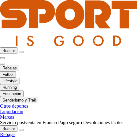
Buscar
Rebajas
Fútbol
Lifestyle
Running
Equitación
Senderismo y Trail
Otros deportes
Liquidación
Marcas
Servicio postventa en Francia
Pago seguro
Devoluciones fáciles
Buscar
Rebajas