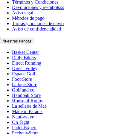
Términos y Condiciones
Devoluciones y reembolsos
Aviso legal
Métodos de pago
Tarifas y opciones de envío
Aviso de confidencialidad
Nuestras tiendas
Basket-Center
Daily Bikers
Direct Running
Direct-Volley
Espace Golf
Foot-Store
Galope-Store
Golf and co
Handball-Store
House of Rugby
La sellerie de Maé
Made in Paradis
Nauti-wave
On-Fight
Padel-Expert
Pecheur-Store