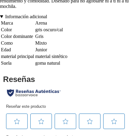
rendimiento y comodidad. Diseñado para no agobiarte ni a ti ni a tu
mochila.
Información adicional
Marca
Arena
Color
gris oscuro/cal
Color dominante
Gris
Como
Mixto
Edad
Junior
material principal
material sintético
Suela
goma natural