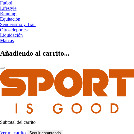
Fútbol
Lifestyle
Running
Equitación
Senderismo y Trail
Otros deportes
Liquidación
Marcas
Añadiendo al carrito...
Subtotal del carrito
Ver mi carrito
Seguir comprando